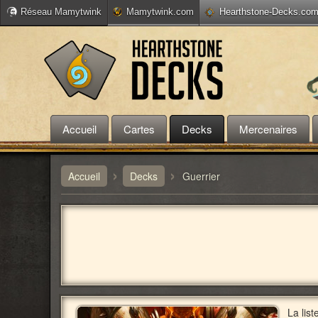
Réseau Mamytwink
Mamytwink.com
Hearthstone-Decks.co
Accueil
Cartes
Decks
Mercenaires
›
›
Accueil
Decks
Guerrier
La lis