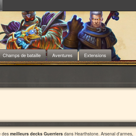
m
Champs de bataille
Aventures
Extensions
te des
meilleurs decks Guerriers
dans Hearthstone. Arsenal d'armes,