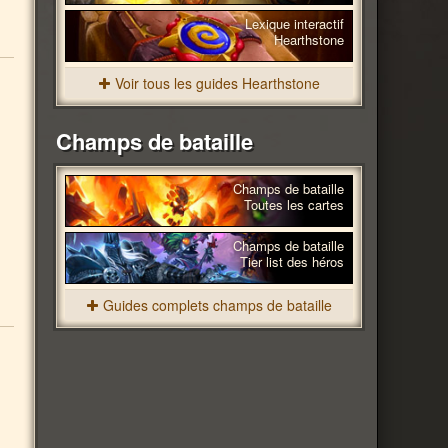
Lexique interactif
Hearthstone
Voir tous les guides Hearthstone
Champs de bataille
Champs de bataille
Toutes les cartes
Champs de bataille
Tier list des héros
Guides complets champs de bataille