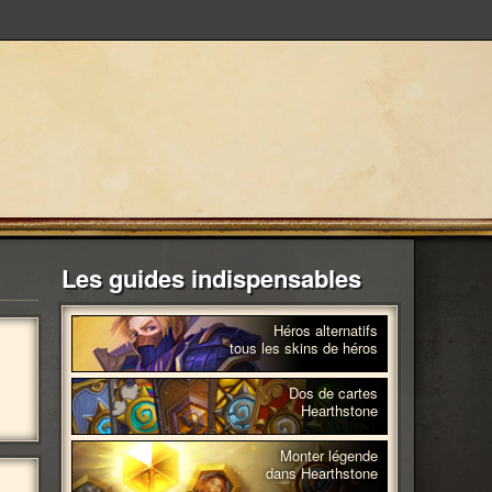
Les guides indispensables
Héros alternatifs
tous les skins de héros
Dos de cartes
Hearthstone
Monter légende
dans Hearthstone