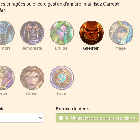
res enragées ou encore gestion d'armure, maîtrisez Garrosh
fer.
 Mort
Démoniste
Druide
Guerrier
Mage
être
Voleur
Tous
ck
Format de deck
Uniquement les decks standards