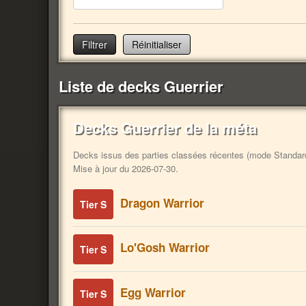
Réinitialiser
Liste de decks Guerrier
Decks Guerrier de la méta
Decks issus des parties classées récentes (mode Standard).
Mise à jour du 2026-07-30.
Dragon Warrior
Tier S
Lo'Gosh Warrior
Tier S
Egg Warrior
Tier S