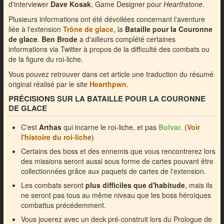
d'interviewer
Dave Kosak
, Game Designer pour
Hearthstone
.
Plusieurs informations ont été dévoilées concernant l'aventure
liée à l'extension
Trône de glace
, la
Bataille pour la Couronne
de glace
.
Ben Brode
a d'ailleurs complété certaines
informations via Twitter à propos de la difficulté des combats ou
de la figure du roi-liche.
Vous pouvez retrouver dans cet article une traduction du résumé
original réalisé par le site
Hearthpwn
.
PRÉCISIONS SUR LA BATAILLE POUR LA COURONNE
DE GLACE
C'est
Arthas
qui incarne le roi-liche, et pas
Bolvar
. (
Voir
l'histoire du roi-liche
)
Certains des boss et des ennemis que vous rencontrerez lors
des missions seront aussi sous forme de cartes pouvant être
collectionnées grâce aux paquets de cartes de l'extension.
Les combats seront
plus difficiles que d'habitude
, mais ils
ne seront pas tous au même niveau que les boss héroïques
combattus précédemment.
Vous jouerez avec un deck pré-construit lors du Prologue de