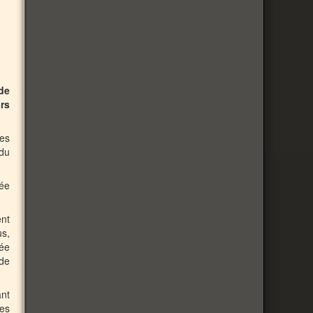
de
rs
tes
 du
ée
ent
us,
uée
 de
nt
ces