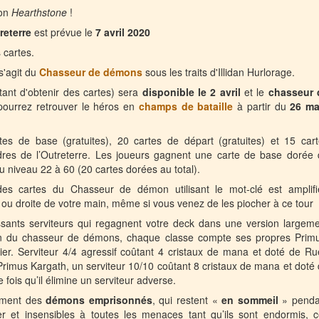
ion
Hearthstone
!
reterre
est prévue le
7 avril 2020
 cartes.
s'agit du
Chasseur de démons
sous les traits d'Illidan Hurlorage.
ant d'obtenir des cartes) sera
disponible le 2 avril
et le
chasseur 
pourrez retrouver le héros en
champs de bataille
à partir du
26 ma
es de base (gratuites), 20 cartes de départ (gratuites) et 15 car
res de l’Outreterre. Les joueurs gagnent une carte de base dorée
 niveau 22 à 60 (20 cartes dorées au total).
es cartes du Chasseur de démon utilisant le mot-clé est amplifi
e ou droite de votre main, même si vous venez de les piocher à ce tour
sants serviteurs qui regagnent votre deck dans une version largem
tion du chasseur de démons, chaque classe compte ses propres Prim
rier. Serviteur 4/4 agressif coûtant 4 cristaux de mana et doté de R
Primus Kargath, un serviteur 10/10 coûtant 8 cristaux de mana et doté
fois qu’il élimine un serviteur adverse.
lement des
démons emprisonnés
, qui restent «
en sommeil
» penda
er et insensibles à toutes les menaces tant qu’ils sont endormis, 