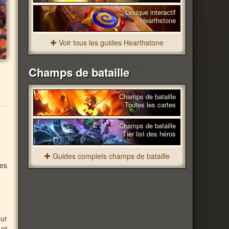
Lexique interactif
Hearthstone
Voir tous les guides Hearthstone
Champs de bataille
Champs de bataille
Toutes les cartes
Champs de bataille
Tier list des héros
Guides complets champs de bataille
es
eur
 et