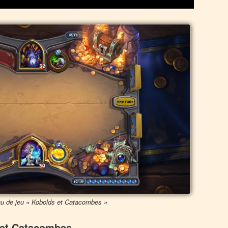
u de jeu « Kobolds et Catacombes »
s et Catacombes