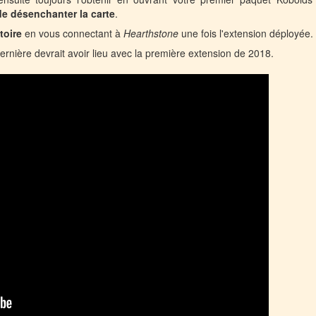
 de désenchanter la carte
.
toire
en vous connectant à
Hearthstone
une fois l'extension déployée.
ernière devrait avoir lieu avec la première extension de 2018.