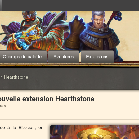
m
Champs de bataille
Aventures
Extensions
on Hearthstone
uvelle extension Hearthstone
ras
ée à la Blizzcon, en