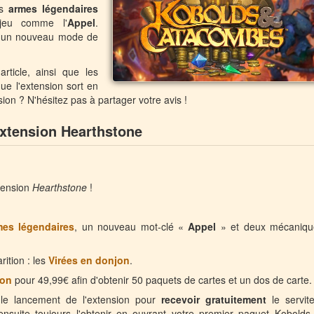
es
armes légendaires
 jeu comme l'
Appel
.
 un nouveau mode de
rticle, ainsi que les
ue l'extension sort en
on ? N'hésitez pas à partager votre avis !
extension Hearthstone
tension
Hearthstone
!
mes légendaires
, un nouveau mot-clé «
Appel
» et deux mécaniqu
ition : les
Virées en donjon
.
ion
pour 49,99€ afin d'obtenir 50 paquets de cartes et un dos de carte.
 le lancement de l'extension pour
recevoir gratuitement
le servit
nsuite toujours l'obtenir en ouvrant votre premier paquet Kobolds