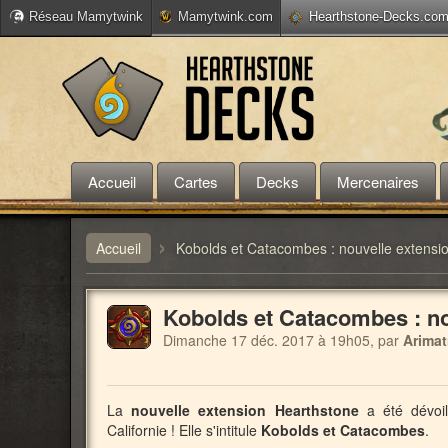
Réseau Mamytwink
Mamytwink.com
Hearthstone-Decks.co
Accueil
Cartes
Decks
Mercenaires
›
Accueil
Kobolds et Catacombes : nouvelle extensi
Kobolds et Catacombes : no
Dimanche 17 déc. 2017 à 19h05, par
Arimat
La
nouvelle extension Hearthstone
a été dévoil
Californie ! Elle s'intitule
Kobolds et Catacombes
.