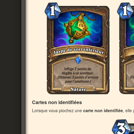
Cartes non identifiées
Lorsque vous piochez une
carte non identifiée
, ell