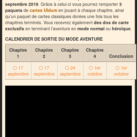
septembre 2019
. Grâce à celui-ci vous pourrez remporter
3
paquets
de
cartes Uldum
en jouant à chaque chapitre, ainsi
qu’un paquet de cartes classiques dorées une fois tous les
chapitres terminés. Vous recevrez également
des dos de carte
exclusifs
en terminant l’aventure en
mode normal
ou
héroïque
.
CALENDRIER DE SORTIE DU MODE AVENTURE
Chapitre
Chapitre
Chapitre
Chapitre
1
2
3
4
Conclusion
17
17
24
1er
1er
septembre
septembre
septembre
octobre
octobre