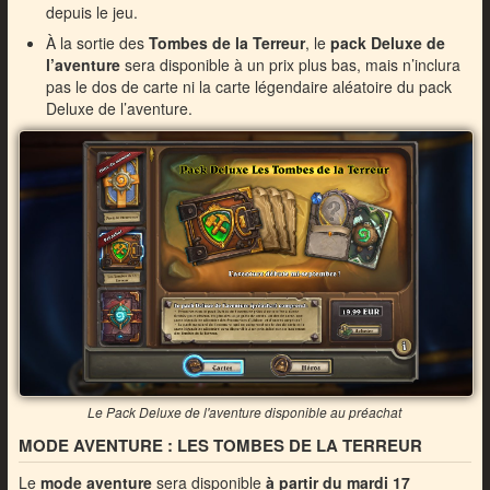
depuis le jeu.
À la sortie des
Tombes de la Terreur
, le
pack Deluxe de
l’aventure
sera disponible à un prix plus bas, mais n’inclura
pas le dos de carte ni la carte légendaire aléatoire du pack
Deluxe de l’aventure.
Le Pack Deluxe de l'aventure disponible au préachat
MODE AVENTURE : LES TOMBES DE LA TERREUR
Le
mode aventure
sera disponible
à partir du mardi 17