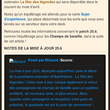
extension
La fête des légendes
qui sera disponible dans le
courant du mois d'avril.
Notez qu'un équilibrage est attendu pour la carte
Sujet
d'expérience
, qui place désormais tous les sorts que vous avez
lancés sur ce serviteur dans votre deck.
Retrouvez toutes les informations concernant le
patch 25.6
,
comme l'équilibrage pour les
Champs de bataille
, dans la suite
de cet article !
NOTES DE LA MISE À JOUR 25.6
Posté par Blizzard
(
Source
)
La mise à jour 25.6, déployée aujourd’hui, pose le décor
de la prochaine extension d’Hearthstone : La fête des
légendes ! Cette mise à jour marque également le retour
des compagnons de champs de bataille avec un système
amélioré, de nouveaux amis, et plus encore. Alors,
appelez votre compagnon et récupérez votre pack de
préachat, le spectacle est sur le point de commencer !