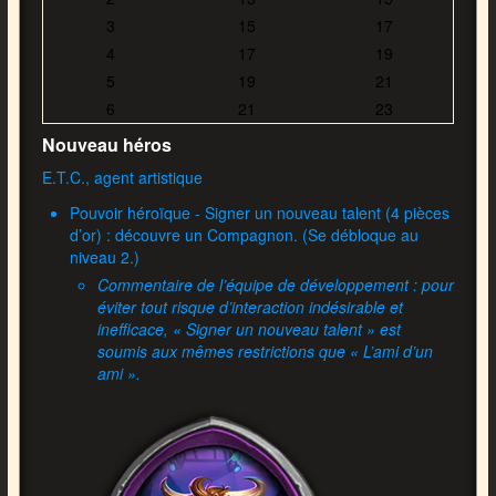
3
15
17
4
17
19
5
19
21
6
21
23
Nouveau héros
E.T.C., agent artistique
Pouvoir héroïque - Signer un nouveau talent (4 pièces
d’or) : découvre un Compagnon. (Se débloque au
niveau 2.)
Commentaire de l’équipe de développement : pour
éviter tout risque d’interaction indésirable et
inefficace, « Signer un nouveau talent » est
soumis aux mêmes restrictions que « L’ami d’un
ami ».