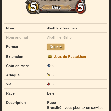
Nom
Akali, le rhinocéros
Nom original
Akali, the Rhino
Format
Libre
Extension
Jeux de Rastakhan
Coût en mana
8
Attaque
5
Vie
5
Race
Bête
Description
Ruée
Brutalité :
vous piochez un serviteur