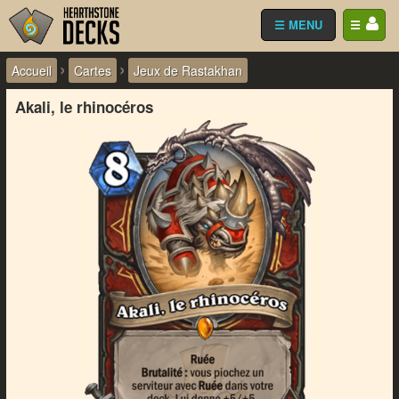
☰ MENU
☰
›
›
Accueil
Cartes
Jeux de Rastakhan
Akali, le rhinocéros