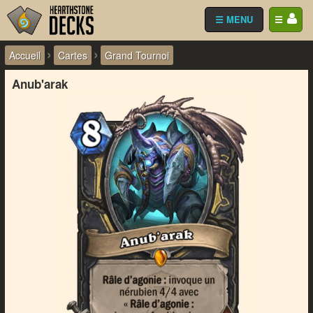
☰ MENU
☰
›
›
Accueil
Cartes
Grand Tournoi
Anub'arak