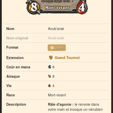
Nom
Anub'arak
Nom original
Anub'arak
Format
Libre
Extension
Grand Tournoi
Coût en mana
8
Attaque
8
Vie
4
Race
Mort-vivant
Description
Râle d'agonie :
le renvoie dans
votre main et invoque un nérubien