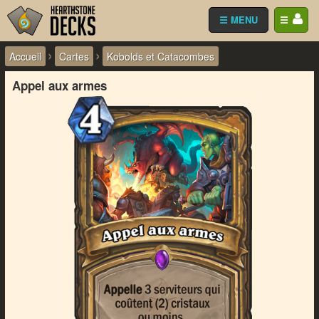
☰ MENU
☰
›
›
Accueil
Cartes
Kobolds et Catacombes
Appel aux armes