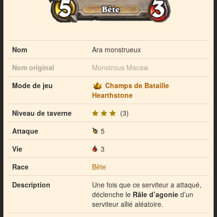
Nom
Ara monstrueux
Nom original
Monstrous Macaw
Mode de jeu
Champs de Bataille
Hearthstone
Niveau de taverne
(3)
Attaque
5
Vie
3
Race
Bête
Description
Une fois que ce serviteur a attaqué,
déclenche le
Râle d’agonie
d’un
serviteur allié aléatoire.