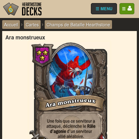
☰ MENU
☰
›
›
Accueil
Cartes
Champs de Bataille Hearthstone
Ara monstrueux