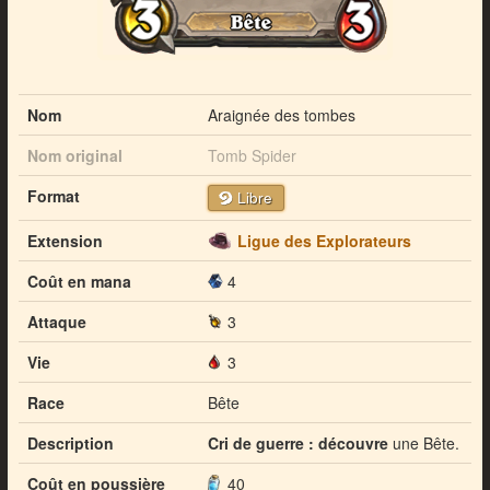
Nom
Araignée des tombes
Nom original
Tomb Spider
Format
Libre
Extension
Ligue des Explorateurs
Coût en mana
4
Attaque
3
Vie
3
Race
Bête
Description
Cri de guerre : découvre
une Bête.
Coût en poussière
40