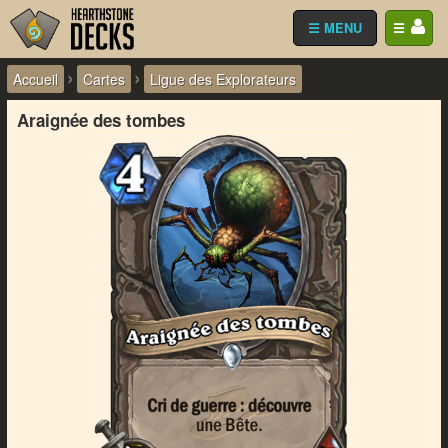
☰ MENU
☰
›
›
Accueil
Cartes
Ligue des Explorateurs
Araignée des tombes