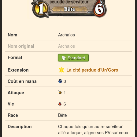
Nom
Archaios
Nom original
Archaios
Format
Standard
Extension
La cité perdue d'Un'Goro
Coût en mana
3
Attaque
1
Vie
6
Race
Bête
Description
Chaque fois qu’un autre serviteur
allié attaque, aligne ses PV sur ceux