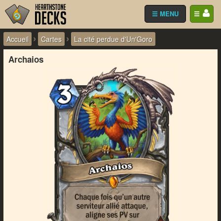
☰ MENU
☰
›
›
Accueil
Cartes
La cité perdue d'Un'Goro
Archaios