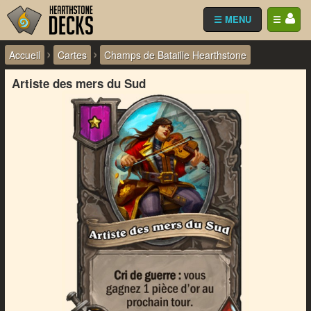
☰ MENU
☰
›
›
Accueil
Cartes
Champs de Bataille Hearthstone
Artiste des mers du Sud