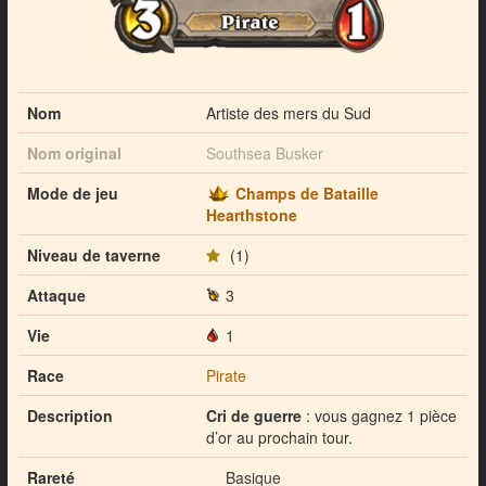
Nom
Artiste des mers du Sud
Nom original
Southsea Busker
Mode de jeu
Champs de Bataille
Hearthstone
Niveau de taverne
(1)
Attaque
3
Vie
1
Race
Pirate
Description
Cri de guerre
: vous gagnez 1 pièce
d’or au prochain tour.
Rareté
Basique