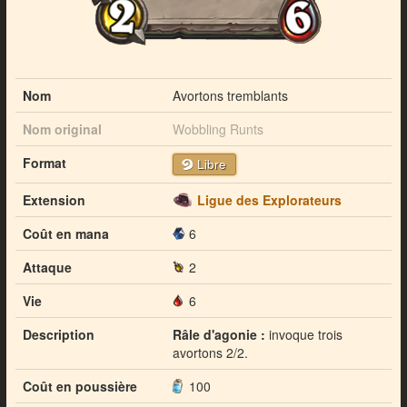
Nom
Avortons tremblants
Nom original
Wobbling Runts
Format
Libre
Extension
Ligue des Explorateurs
Coût en mana
6
Attaque
2
Vie
6
Description
Râle d'agonie :
invoque trois
avortons 2/2.
Coût en poussière
100