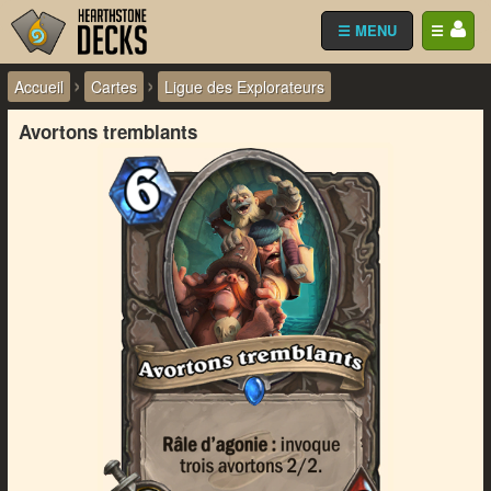
☰ MENU
☰
›
›
Accueil
Cartes
Ligue des Explorateurs
Avortons tremblants