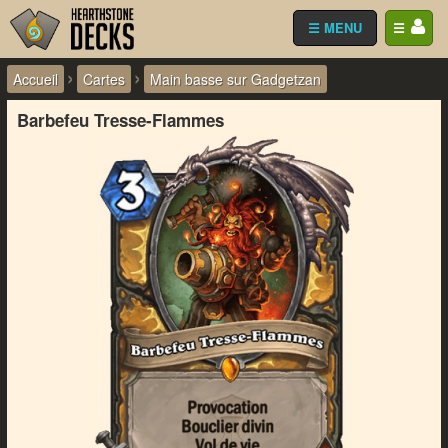
☰ MENU
☰
›
›
Accueil
Cartes
Main basse sur Gadgetzan
Barbefeu Tresse-Flammes