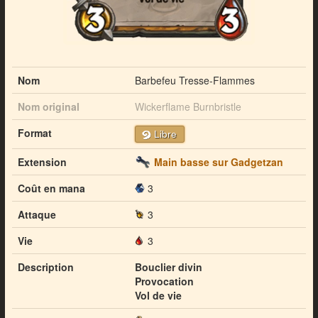
Nom
Barbefeu Tresse-Flammes
Nom original
Wickerflame Burnbristle
Format
Libre
Extension
Main basse sur Gadgetzan
Coût en mana
3
Attaque
3
Vie
3
Description
Bouclier divin
Provocation
Vol de vie