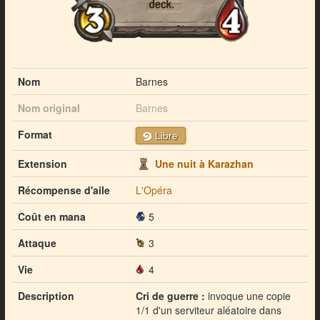
Nom
Barnes
Nom original
Barnes
Format
Libre
Extension
Une nuit à Karazhan
Récompense d'aile
L'Opéra
Coût en mana
5
Attaque
3
Vie
4
Description
Cri de guerre :
invoque une copie
1/1 d'un serviteur aléatoire dans