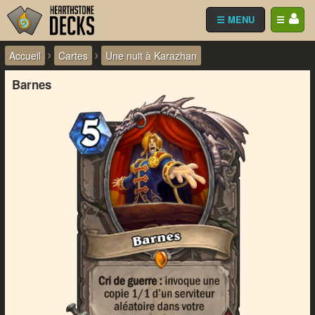
☰ MENU
☰
›
›
Accueil
Cartes
Une nuit à Karazhan
Barnes