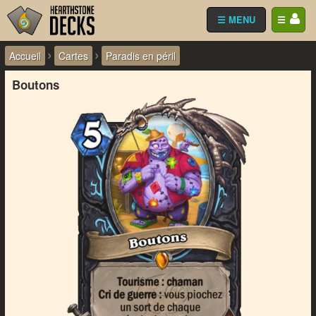
☰ MENU
☰
›
›
Accueil
Cartes
Paradis en péril
Boutons