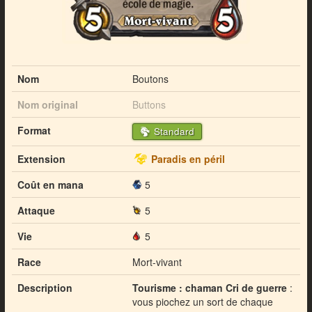
Nom
Boutons
Nom original
Buttons
Format
Standard
Extension
Paradis en péril
Coût en mana
5
Attaque
5
Vie
5
Race
Mort-vivant
Description
Tourisme : chaman
Cri de guerre
:
vous piochez un sort de chaque