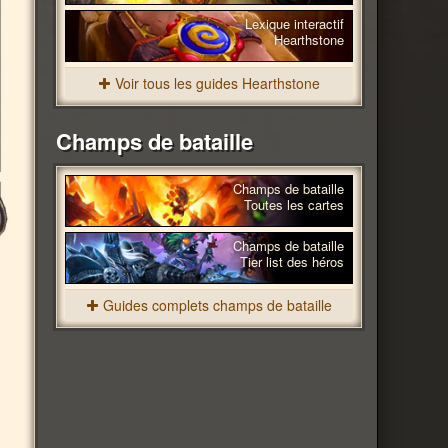
Lexique interactif
Hearthstone
Voir tous les guides Hearthstone
Champs de bataille
Champs de bataille
Toutes les cartes
Champs de bataille
Tier list des héros
Guides complets champs de bataille