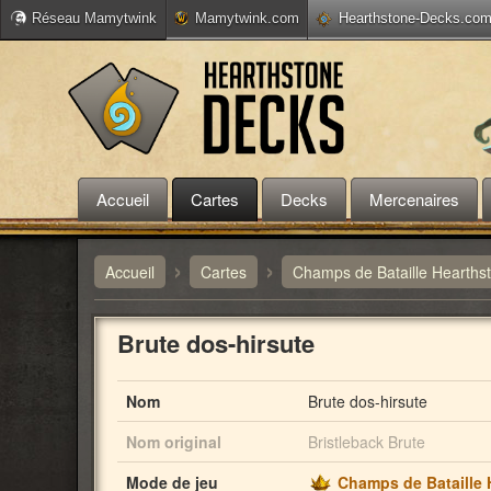
Réseau Mamytwink
Mamytwink.com
Hearthstone-Decks.co
Accueil
Cartes
Decks
Mercenaires
›
›
Accueil
Cartes
Champs de Bataille Hearths
Brute dos-hirsute
Nom
Brute dos-hirsute
Nom original
Bristleback Brute
Mode de jeu
Champs de Bataille 