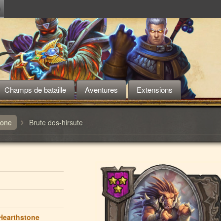
m
Champs de bataille
Aventures
Extensions
›
tone
Brute dos-hirsute
Hearthstone