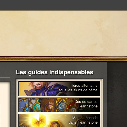
Les guides indispensables
Héros alternatifs
tous les skins de héros
Dos de cartes
Hearthstone
Monter légende
dans Hearthstone