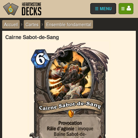
☰ MENU
☰
›
›
Accueil
Cartes
Ensemble fondamental
Cairne Sabot-de-Sang