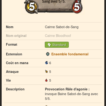
Nom
Cairne Sabot-de-Sang
Nom original
Cairne Bloodhoof
Format
Standard
Extension
Ensemble fondamental
Coût en mana
6
Attaque
5
Vie
5
Description
Provocation Râle d'agonie :
invoque Baine Sabot-de-Sang avec
5/5.