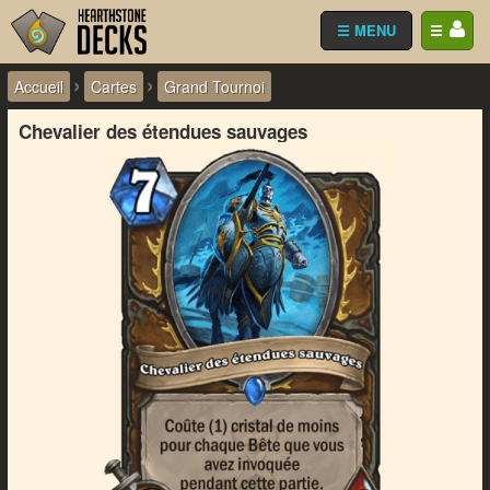
☰ MENU
☰
›
›
Accueil
Cartes
Grand Tournoi
Chevalier des étendues sauvages