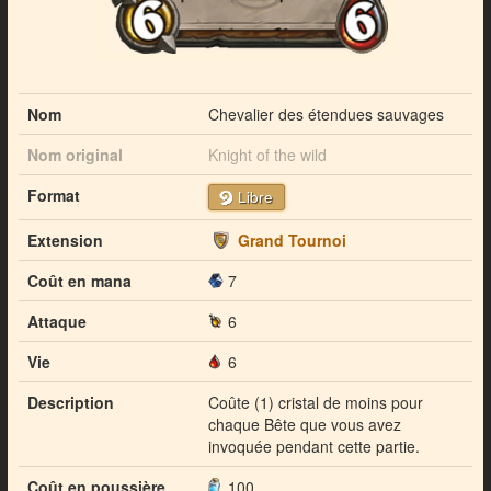
Nom
Chevalier des étendues sauvages
Nom original
Knight of the wild
Format
Libre
Extension
Grand Tournoi
Coût en mana
7
Attaque
6
Vie
6
Description
Coûte (1) cristal de moins pour
chaque Bête que vous avez
invoquée pendant cette partie.
Coût en poussière
100