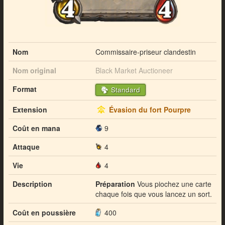
Nom
Commissaire-priseur clandestin
Nom original
Black Market Auctioneer
Format
Standard
Extension
Évasion du fort Pourpre
Coût en mana
9
Attaque
4
Vie
4
Description
Préparation
Vous piochez une carte
chaque fois que vous lancez un sort.
Coût en poussière
400