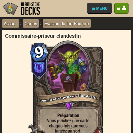
☰ MENU
☰
›
›
Accueil
Cartes
Évasion du fort Pourpre
Commissaire-priseur clandestin