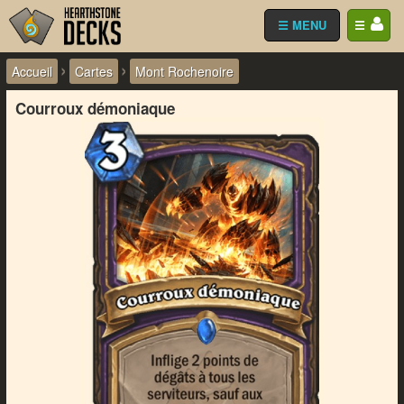
☰ MENU
☰
›
›
Accueil
Cartes
Mont Rochenoire
Courroux démoniaque