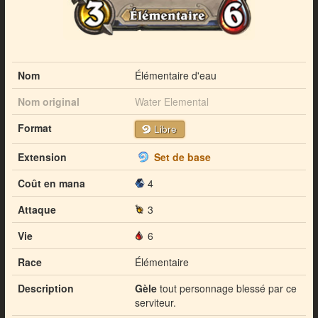
Nom
Élémentaire d'eau
Nom original
Water Elemental
Format
Libre
Extension
Set de base
Coût en mana
4
Attaque
3
Vie
6
Race
Élémentaire
Description
Gèle
tout personnage blessé par ce
serviteur.