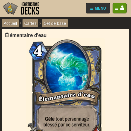
☰ MENU
☰
›
›
Accueil
Cartes
Set de base
Élémentaire d'eau