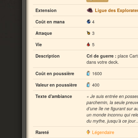
Extension
Ligue des Explorate
Coût en mana
4
Attaque
3
Vie
5
Description
Cri de guerre :
place Cart
dans votre deck.
Coût en poussière
1600
Valeur en poussière
400
Texte d'ambiance
« Je suis entrée en posse
parchemin, la seule preuve
d’une île ne figurant sur a
un monde inconnu qui rel
du mythe, jusqu’à ce jour
Rareté
Légendaire