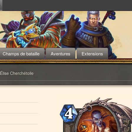
m
Champs de bataille
Aventures
Extensions
Élise Cherchétoile