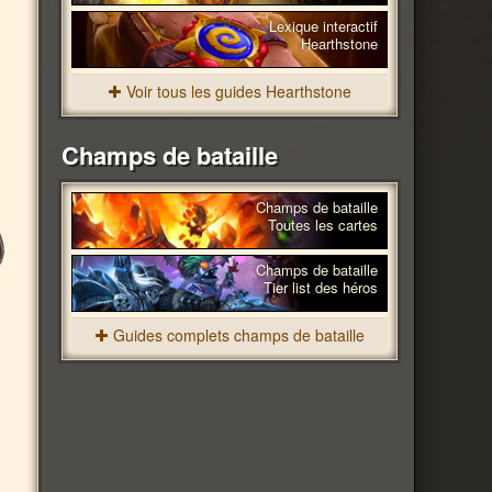
Lexique interactif
Hearthstone
Voir tous les guides Hearthstone
Champs de bataille
Champs de bataille
Toutes les cartes
Champs de bataille
Tier list des héros
Guides complets champs de bataille