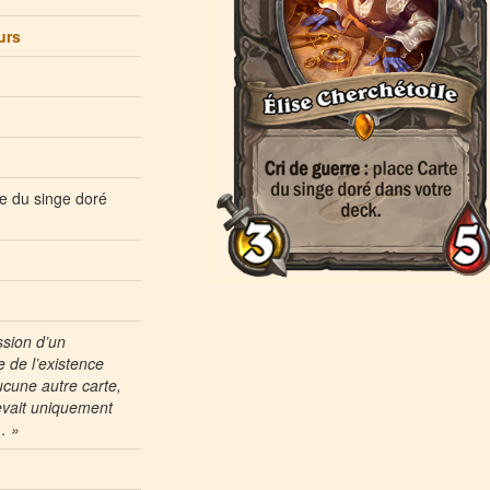
urs
e du singe doré
ssion d’un
 de l’existence
ucune autre carte,
evait uniquement
… »