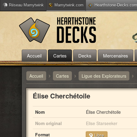
Réseau Mamytwink
Mamytwink.com
Hearthstone-Decks.co
Accueil
Cartes
Decks
Mercenaires
›
›
›
Accueil
Cartes
Ligue des Explorateurs
Élise Cherchétoile
Nom
Élise Cherchétoile
Nom original
Elise Starseeker
Format
Libre