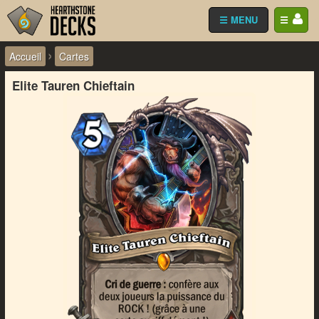
☰ MENU
☰
›
Accueil
Cartes
Elite Tauren Chieftain