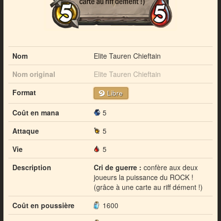
Nom
Elite Tauren Chieftain
Nom original
Elite Tauren Chieftain
Format
Libre
Coût en mana
5
Attaque
5
Vie
5
Description
Cri de guerre :
confère aux deux
joueurs la puissance du ROCK !
(grâce à une carte au riff dément !)
Coût en poussière
1600