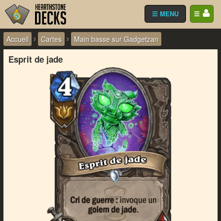
☰ MENU
☰
›
›
Accueil
Cartes
Main basse sur Gadgetzan
Esprit de jade