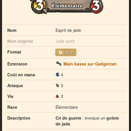
Nom
Esprit de jade
Nom original
Jade spirit
Format
Libre
Extension
Main basse sur Gadgetzan
Coût en mana
4
Attaque
3
Vie
3
Race
Élémentaire
Description
Cri de guerre
: invoque un
golem
de jade
.