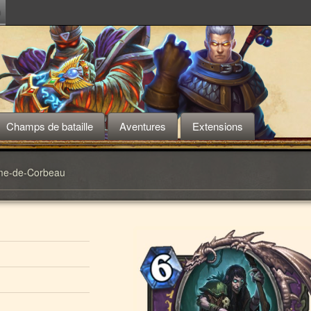
m
Champs de bataille
Aventures
Extensions
ume-de-Corbeau