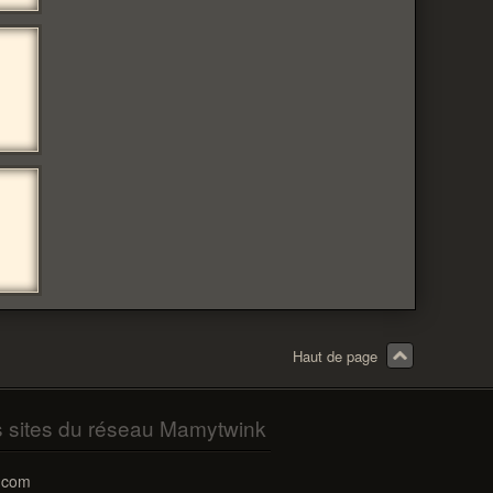
Haut de page
s sites du réseau Mamytwink
.com