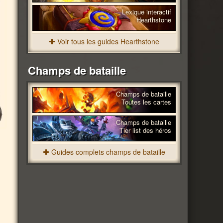
Lexique interactif
Hearthstone
Voir tous les guides Hearthstone
Champs de bataille
Champs de bataille
Toutes les cartes
Champs de bataille
Tier list des héros
Guides complets champs de bataille