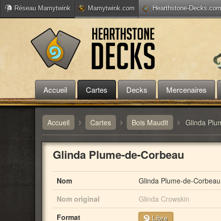
Réseau Mamytwink
Mamytwink.com
Hearthstone-Decks.co
Accueil
Cartes
Decks
Mercenaires
›
›
›
Accueil
Cartes
Bois Maudit
Glinda Pl
Glinda Plume-de-Corbeau
Nom
Glinda Plume-de-Corbeau
Nom original
Glinda Crowskin
Format
Libre