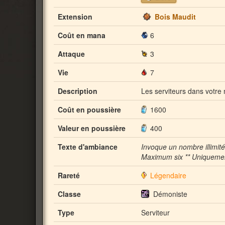
Extension
Bois Maudit
Coût en mana
6
Attaque
3
Vie
7
Description
Les serviteurs dans votre
Coût en poussière
1600
Valeur en poussière
400
Texte d'ambiance
Invoque un nombre illimité*
Maximum six ** Uniquement
Rareté
Légendaire
Classe
Démoniste
Type
Serviteur