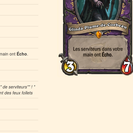
 main ont
Écho
.
 de serviteurs** ! *
 des feux follets