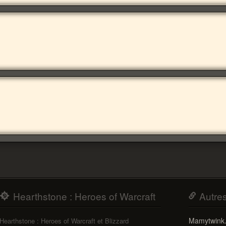
Hearthstone : Heroes of Warcraft
Autre
Mamytwink
Hearthstone : Heroes of Warcraft et Blizzard