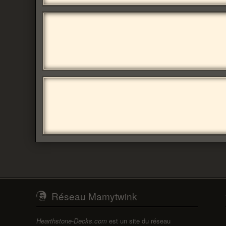
Réseau Mamytwink
Hearthstone-Decks.com
est un site du réseau