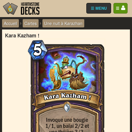
☰ MENU
☰
›
›
Accueil
Cartes
Une nuit à Karazhan
Kara Kazham !