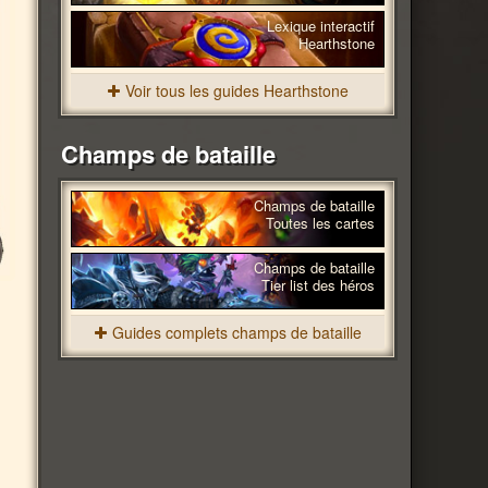
Lexique interactif
Hearthstone
Voir tous les guides Hearthstone
Champs de bataille
Champs de bataille
Toutes les cartes
Champs de bataille
Tier list des héros
Guides complets champs de bataille