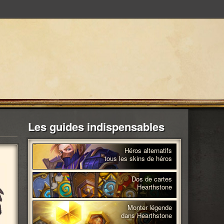
Les guides indispensables
Héros alternatifs
tous les skins de héros
Dos de cartes
Hearthstone
Monter légende
dans Hearthstone