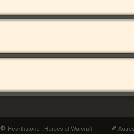
Hearthstone : Heroes of Warcraft
Autre