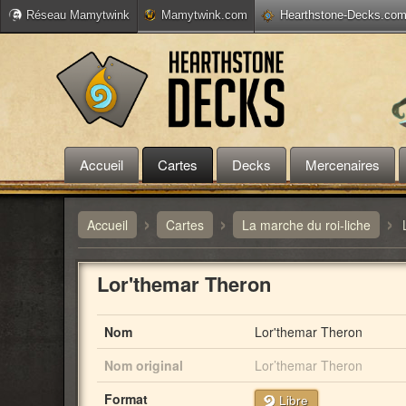
Réseau Mamytwink
Mamytwink.com
Hearthstone-Decks.co
Accueil
Cartes
Decks
Mercenaires
›
›
›
Accueil
Cartes
La marche du roi-liche
Lor'themar Theron
Nom
Lor'themar Theron
Nom original
Lor’themar Theron
Format
Libre