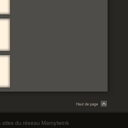
Haut de page
s sites du réseau Mamytwink