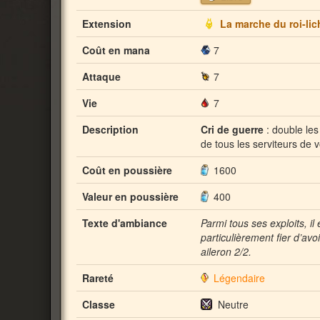
Extension
La marche du roi-lic
Coût en mana
7
Attaque
7
Vie
7
Description
Cri de guerre
: double les
de tous les serviteurs de 
Coût en poussière
1600
Valeur en poussière
400
Texte d'ambiance
Parmi tous ses exploits, il 
particulièrement fier d’avoi
aileron 2/2.
Rareté
Légendaire
Classe
Neutre