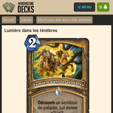
☰ MENU
☰
›
›
Accueil
Cartes
Murmures des dieux très anciens
Lumière dans les ténèbres