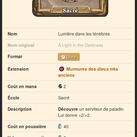
Nom
Lumière dans les ténèbres
Nom original
A Light in the Darkness
Format
Libre
Extension
Murmures des dieux très
anciens
Coût en mana
2
École
Sacré
Description
Découvre
un serviteur de paladin.
Lui donne +2/+2.
Coût en poussière
40