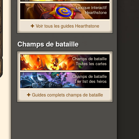
Lexique interactif
Hearthstone
Voir tous les guides Hearthstone
Champs de bataille
Champs de bataille
Toutes les cartes
Champs de bataille
Tier list des héros
Guides complets champs de bataille