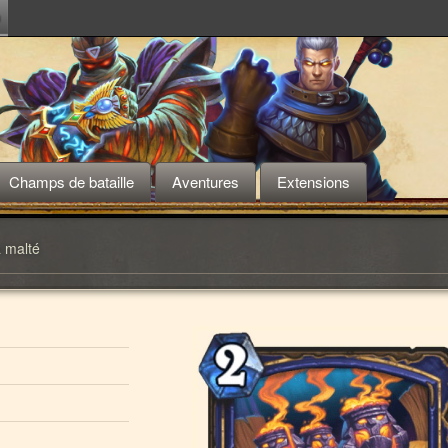
m
Champs de bataille
Aventures
Extensions
 malté