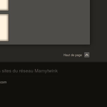
Haut de page
s sites du réseau Mamytwink
.com