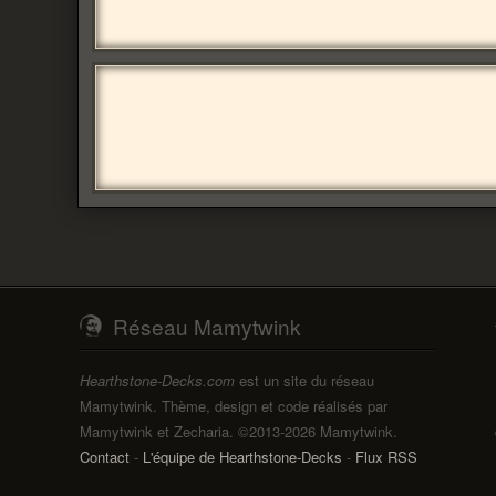
Réseau Mamytwink
Hearthstone-Decks.com
est un site du réseau
Mamytwink. Thème, design et code réalisés par
Mamytwink et Zecharia. ©2013-2026 Mamytwink.
Contact
-
L'équipe de Hearthstone-Decks
-
Flux RSS