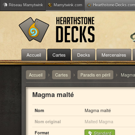
Réseau Mamytwink
Mamytwink.com
Hearthstone-Decks.co
Accueil
Cartes
Decks
Mercenaires
›
›
›
Accueil
Cartes
Paradis en péril
Magma
Magma malté
Nom
Magma malté
Nom original
Malted Magma
Format
Standard