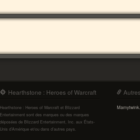
Hearthstone : Heroes of Warcraft
Autre
Mamytwink
Hearthstone : Heroes of Warcraft et Blizzard
Entertainment sont des marques ou des marques
déposées de Blizzard Entertainment, Inc. aux États-
Unis d’Amérique et/ou dans d’autres pays.