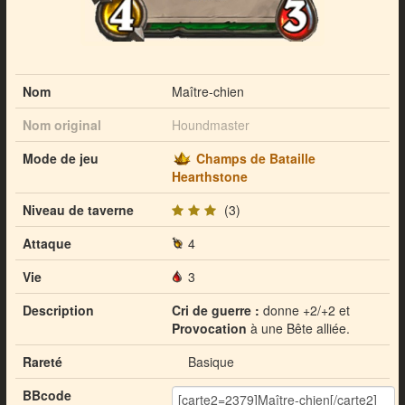
Nom
Maître-chien
Nom original
Houndmaster
Mode de jeu
Champs de Bataille
Hearthstone
Niveau de taverne
(3)
Attaque
4
Vie
3
Description
Cri de guerre :
donne +2/+2 et
Provocation
à une Bête alliée.
Rareté
Basique
BBcode