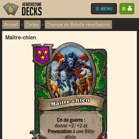
☰ MENU
☰
›
›
Accueil
Cartes
Champs de Bataille Hearthstone
Maître-chien