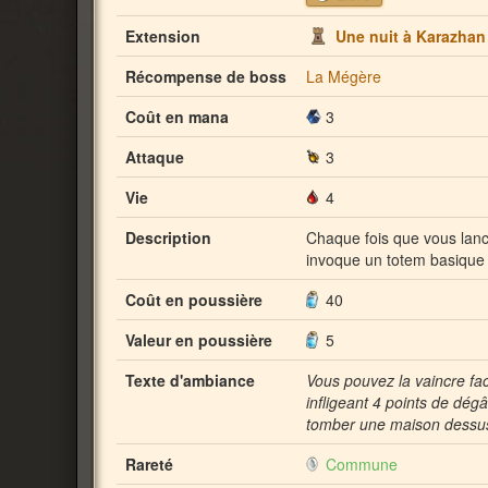
Extension
Une nuit à Karazhan
Récompense de boss
La Mégère
Coût en mana
3
Attaque
3
Vie
4
Description
Chaque fois que vous lanc
invoque un totem basique 
Coût en poussière
40
Valeur en poussière
5
Texte d'ambiance
Vous pouvez la vaincre fac
infligeant 4 points de dégâ
tomber une maison dessu
Rareté
Commune