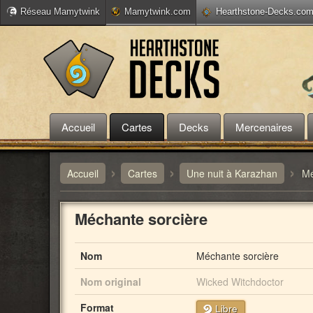
Réseau Mamytwink
Mamytwink.com
Hearthstone-Decks.co
Accueil
Cartes
Decks
Mercenaires
›
›
›
Accueil
Cartes
Une nuit à Karazhan
Mé
Méchante sorcière
Nom
Méchante sorcière
Nom original
Wicked Witchdoctor
Format
Libre