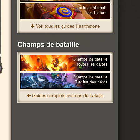
Lexique interactif
Hearthstone
Voir tous les guides Hearthstone
Champs de bataille
Champs de bataille
Toutes les cartes
Champs de bataille
Tier list des héros
Guides complets champs de bataille