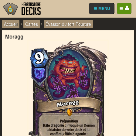
☰ MENU
☰
›
›
Accueil
Cartes
Évasion du fort Pourpre
Moragg