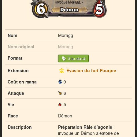
Nom
Moragg
Nom original
Moragg
Format
Standard
Extension
Évasion du fort Pourpre
Coût en mana
9
Attaque
6
Vie
5
Race
Démon
Description
Préparation Râle d’agonie
:
invoque un Démon aléatoire de