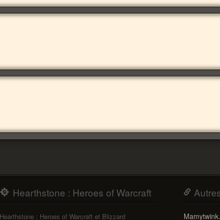
Hearthstone : Heroes of Warcraft
Autre
Mamytwink
Hearthstone : Heroes of Warcraft et Blizzard