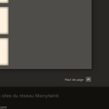
Haut de page
s sites du réseau Mamytwink
.com