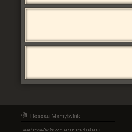
Réseau Mamytwink
Hearthstone-Decks.com
est un site du réseau