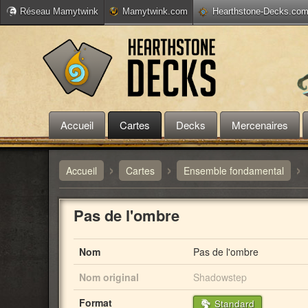
Réseau Mamytwink
Mamytwink.com
Hearthstone-Decks.co
Accueil
Cartes
Decks
Mercenaires
›
›
›
Accueil
Cartes
Ensemble fondamental
Pas de l'ombre
Nom
Pas de l'ombre
Nom original
Shadowstep
Format
Standard