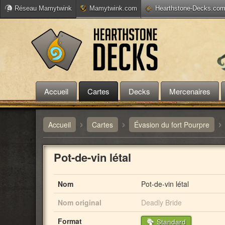
Réseau Mamytwink
Mamytwink.com
Hearthstone-Decks.co
Accueil
Cartes
Decks
Mercenaires
›
›
›
Accueil
Cartes
Évasion du fort Pourpre
Pot-de-vin létal
Nom
Pot-de-vin létal
Nom original
Deadly Bride
Format
Standard