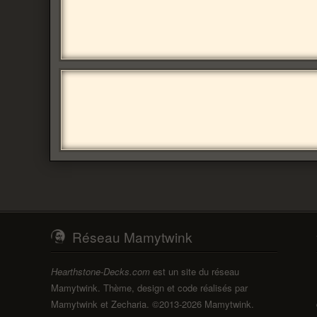
Réseau Mamytwink
Hearthstone-Decks.com
est un site du réseau
Mamytwink. Thème, design et code réalisés par
Mamytwink et Zecharia. ©2013-2026 Mamytwink.