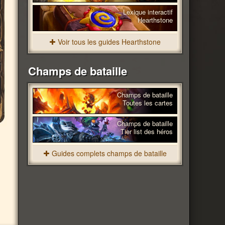
Lexique interactif
Hearthstone
Voir tous les guides Hearthstone
Champs de bataille
Champs de bataille
Toutes les cartes
Champs de bataille
Tier list des héros
Guides complets champs de bataille