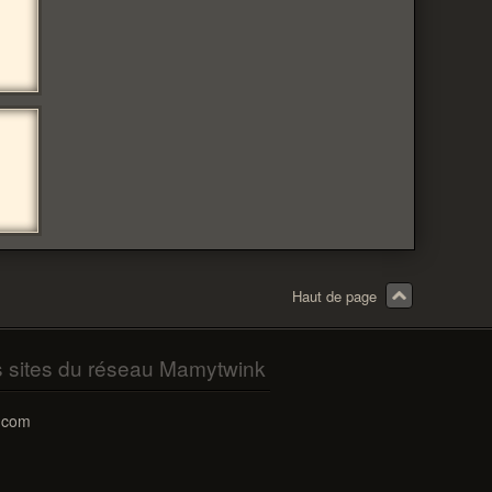
Haut de page
s sites du réseau Mamytwink
.com