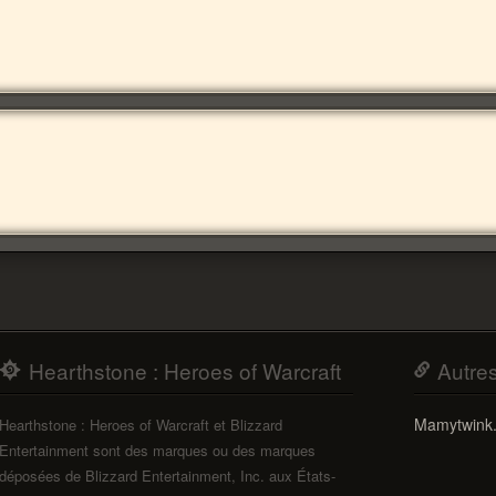
Hearthstone : Heroes of Warcraft
Autre
Mamytwink
Hearthstone : Heroes of Warcraft et Blizzard
Entertainment sont des marques ou des marques
déposées de Blizzard Entertainment, Inc. aux États-