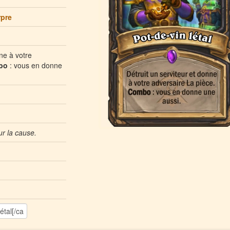
rpre
nne à votre
bo
: vous en donne
ur la cause.