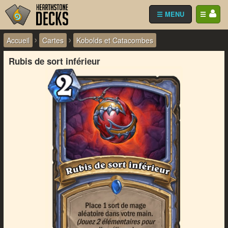
☰ MENU
☰
›
›
Accueil
Cartes
Kobolds et Catacombes
Rubis de sort inférieur