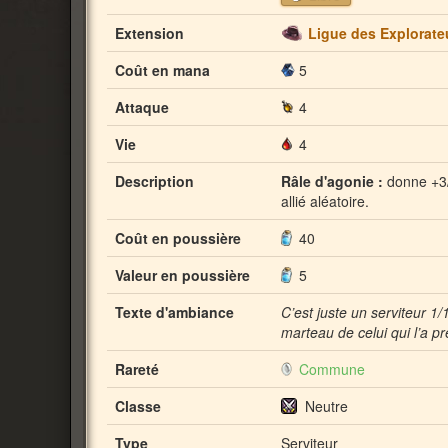
Extension
Ligue des Explorate
Coût en mana
5
Attaque
4
Vie
4
Description
Râle d'agonie :
donne +3/
allié aléatoire.
Coût en poussière
40
Valeur en poussière
5
Texte d'ambiance
C’est juste un serviteur 1/
marteau de celui qui l’a p
Rareté
Commune
Classe
Neutre
Type
Serviteur