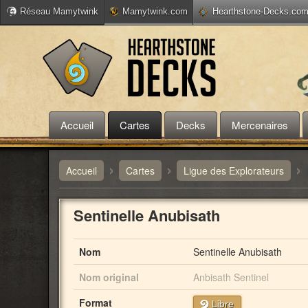
Réseau Mamytwink
Mamytwink.com
Hearthstone-Decks.co
Accueil
Cartes
Decks
Mercenaires
›
›
›
Accueil
Cartes
Ligue des Explorateurs
Sentinelle Anubisath
Nom
Sentinelle Anubisath
Nom original
Anbisath Sentinel
Format
Libre