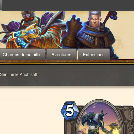
m
Champs de bataille
Aventures
Extensions
Sentinelle Anubisath