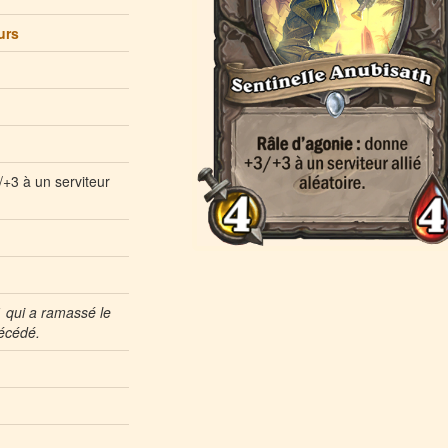
urs
+3 à un serviteur
1 qui a ramassé le
récédé.