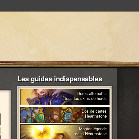
Les guides indispensables
Héros alternatifs
tous les skins de héros
Dos de cartes
Hearthstone
Monter légende
dans Hearthstone