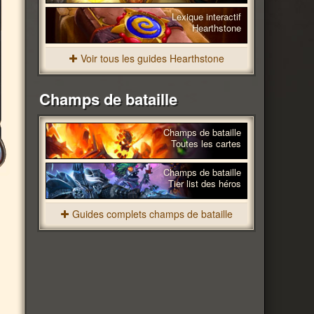
Lexique interactif
Hearthstone
Voir tous les guides Hearthstone
Champs de bataille
Champs de bataille
Toutes les cartes
Champs de bataille
Tier list des héros
Guides complets champs de bataille