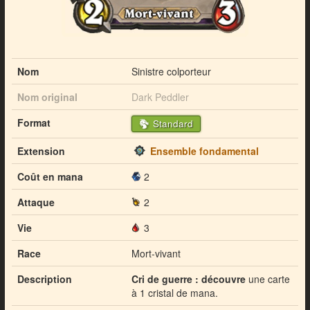
Nom
Sinistre colporteur
Nom original
Dark Peddler
Format
Standard
Extension
Ensemble fondamental
Coût en mana
2
Attaque
2
Vie
3
Race
Mort-vivant
Description
Cri de guerre :
découvre
une carte
à 1 cristal de mana.