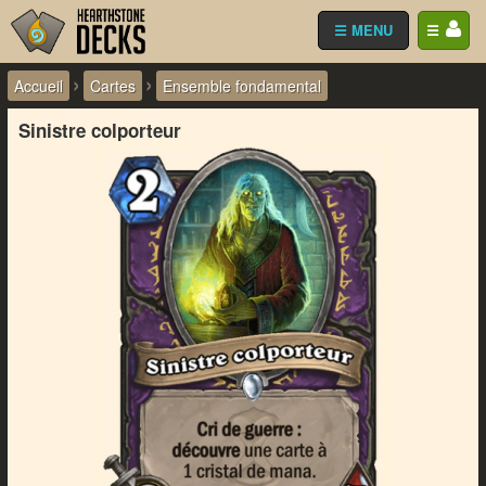
☰ MENU
☰
›
›
Accueil
Cartes
Ensemble fondamental
Sinistre colporteur