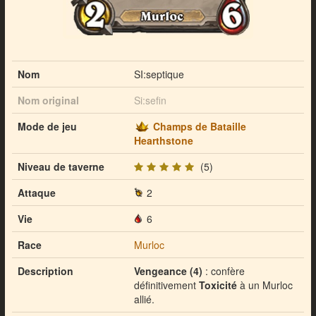
Nom
SI:septique
Nom original
Si:sefin
Mode de jeu
Champs de Bataille
Hearthstone
Niveau de taverne
(5)
Attaque
2
Vie
6
Race
Murloc
Description
Vengeance (4)
: confère
définitivement
Toxicité
à un Murloc
allié.