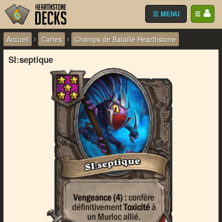
☰ MENU
☰
›
›
Accueil
Cartes
Champs de Bataille Hearthstone
SI:septique