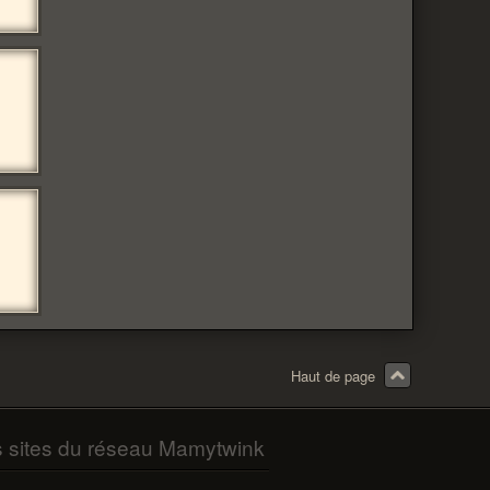
Haut de page
s sites du réseau Mamytwink