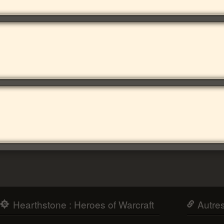
Hearthstone : Heroes of Warcraft
Autre