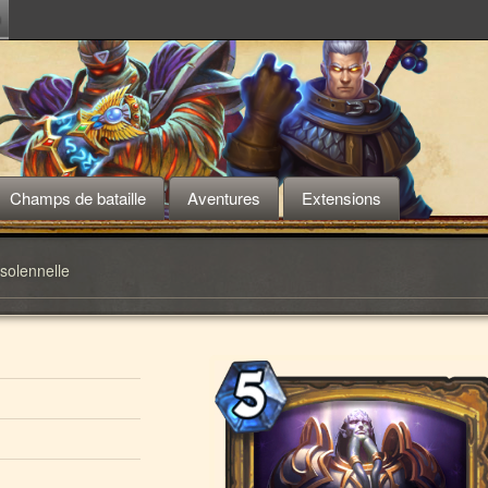
m
Champs de bataille
Aventures
Extensions
 solennelle