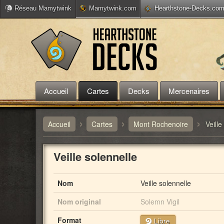
Réseau Mamytwink
Mamytwink.com
Hearthstone-Decks.co
Accueil
Cartes
Decks
Mercenaires
›
›
›
Accueil
Cartes
Mont Rochenoire
Veille
Veille solennelle
Nom
Veille solennelle
Nom original
Solemn Vigil
Format
Libre