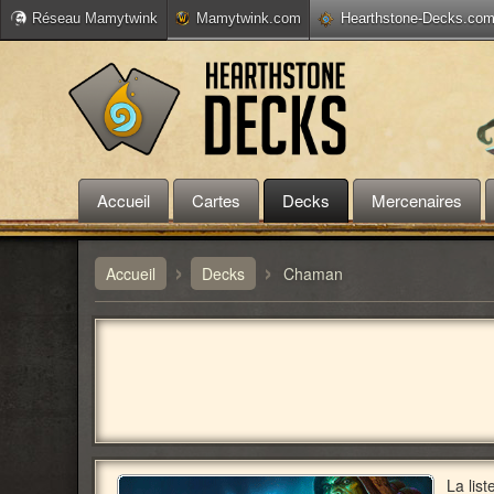
Réseau Mamytwink
Mamytwink.com
Hearthstone-Decks.co
Accueil
Cartes
Decks
Mercenaires
›
›
Accueil
Decks
Chaman
La lis