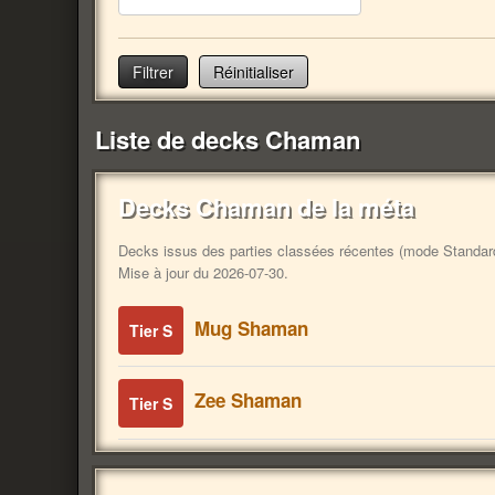
Réinitialiser
Liste de decks Chaman
Decks Chaman de la méta
Decks issus des parties classées récentes (mode Standard).
Mise à jour du 2026-07-30.
Mug Shaman
Tier S
Zee Shaman
Tier S