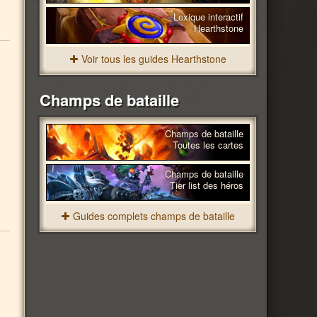
Lexique interactif
Hearthstone
Voir tous les guides Hearthstone
Champs de bataille
Champs de bataille
Toutes les cartes
Champs de bataille
Tier list des héros
Guides complets champs de bataille