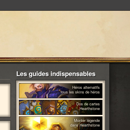
Les guides indispensables
Héros alternatifs
tous les skins de héros
Dos de cartes
Hearthstone
Monter légende
dans Hearthstone