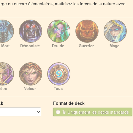
rge ou encore élémentaires, maîtrisez les forces de la nature avec
 Mort
Démoniste
Druide
Guerrier
Mage
être
Voleur
Tous
ck
Format de deck
Uniquement les decks standards