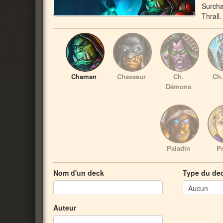
Surcha
Thrall.
Chaman
Chasseur
Ch.
Ch.
Démons
Paladin
Pr
Nom d'un deck
Type du de
Auteur