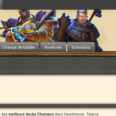
m
Champs de bataille
Aventures
Extensions
te des
meilleurs decks Chamans
dans Hearthstone. Totems,