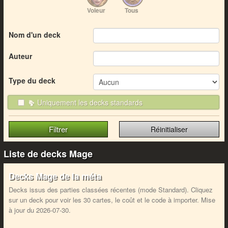
Voleur
Tous
Nom d'un deck
Auteur
Type du deck
Uniquement les decks standards
Réinitialiser
Liste de decks Mage
Decks Mage de la méta
Decks issus des parties classées récentes (mode Standard). Cliquez
sur un deck pour voir les 30 cartes, le coût et le code à importer. Mise
à jour du 2026-07-30.