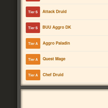
Attack Druid
Tier S
BUU Aggro DK
Tier S
Aggro Paladin
Tier A
Quest Mage
Tier A
Chef Druid
Tier A