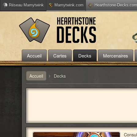
Réseau Mamytwink
Mamytwink.com
Hearthstone-Decks.co
Accueil
Cartes
Decks
Mercenaires
›
Accueil
Decks
Consul