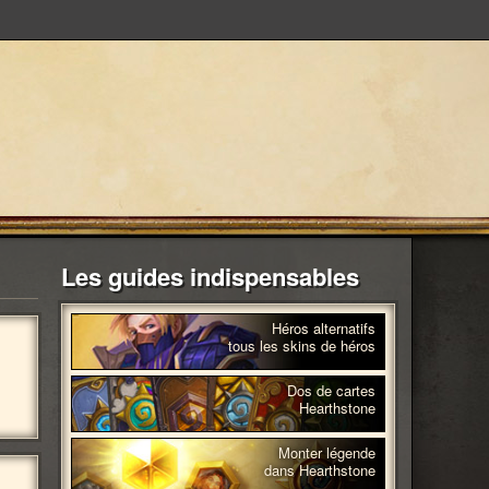
Les guides indispensables
Héros alternatifs
tous les skins de héros
Dos de cartes
Hearthstone
Monter légende
dans Hearthstone