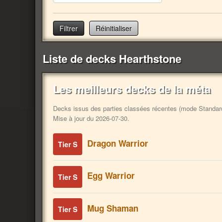
Réinitialiser
Liste de decks Hearthstone
Les meilleurs decks de la méta
Decks issus des parties classées récentes (mode Standard).
Mise à jour du 2026-07-30.
Dragon Warrior
Tier S
Egg Warrior
Tier S
Mug Shaman
Tier S