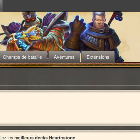
m
Champs de bataille
Aventures
Extensions
tez les
meilleurs decks Hearthstone
.