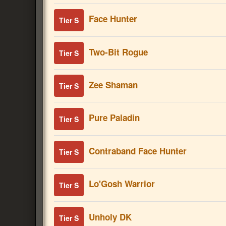
Face Hunter
Tier S
Two-Bit Rogue
Tier S
Zee Shaman
Tier S
Pure Paladin
Tier S
Contraband Face Hunter
Tier S
Lo'Gosh Warrior
Tier S
Unholy DK
Tier S