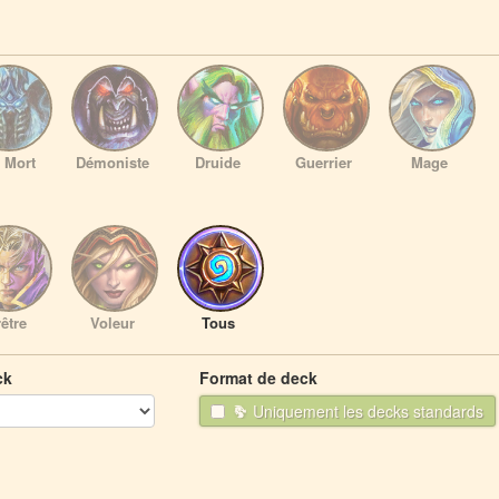
 Mort
Démoniste
Druide
Guerrier
Mage
être
Voleur
Tous
ck
Format de deck
Uniquement les decks standards