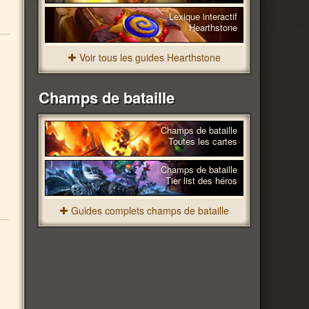
Lexique interactif
Hearthstone
Voir tous les guides Hearthstone
Champs de bataille
Champs de bataille
Toutes les cartes
Champs de bataille
Tier list des héros
Guides complets champs de bataille