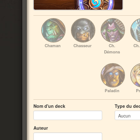
Chaman
Chasseur
Ch.
Ch.
Démons
Paladin
Pr
Nom d'un deck
Type du de
Auteur