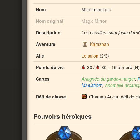
Nom
Miroir magique
Nom original
Magic Mirror
Description
Les escaliers sont juste derri
Aventure
Karazhan
Aile
Le salon
(2/3)
Points de vie
30
/
30 + 15 armure (H)
Cartes
Araignée du garde-manger
,
P
Maelström
,
Anomalie arcaniq
Défi de classe
Chaman Aucun défi de cl
Pouvoirs héroïques