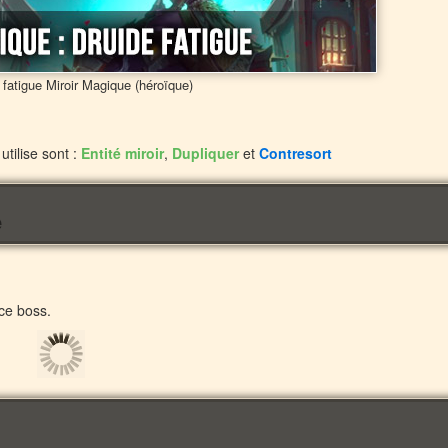
fatigue Miroir Magique (héroïque)
utilise sont :
Entité miroir
,
Dupliquer
et
Contresort
ce boss.