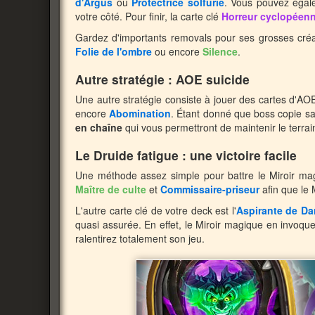
d'Argus
ou
Protectrice solfurie
. Vous pouvez égal
votre côté. Pour finir, la carte clé
Horreur cyclopéen
Gardez d'importants removals pour ses grosses cré
Folie de l'ombre
ou encore
Silence
.
Autre stratégie : AOE suicide
Une autre stratégie consiste à jouer des cartes d'AO
encore
Abomination
. Étant donné que boss copie sa
en chaîne
qui vous permettront de maintenir le terrai
Le Druide fatigue : une victoire facile
Une méthode assez simple pour battre le Miroir ma
Maître de culte
et
Commissaire-priseur
afin que le 
L'autre carte clé de votre deck est l'
Aspirante de D
quasi assurée. En effet, le Miroir magique en invoqu
ralentirez totalement son jeu.