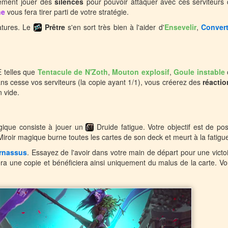
ement jouer des
silences
pour pouvoir attaquer avec ces serviteurs
ne
vous fera tirer parti de votre stratégie.
atures. Le
Prêtre
s'en sort très bien à l'aider d'
Ensevelir
,
Convert
E telles que
Tentacule de N'Zoth
,
Mouton explosif
,
Goule instable
ns cesse vos serviteurs (la copie ayant 1/1), vous créerez des
réactio
n vide.
gique consiste à jouer un
Druide fatigue. Votre objectif est de po
Miroir magique burne toutes les cartes de son deck et meurt à la fatigu
arnassus
. Essayez de l'avoir dans votre main de départ pour une victo
era une copie et bénéficiera ainsi uniquement du malus de la carte. V