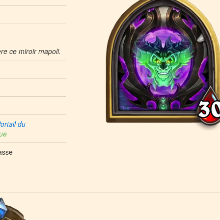
ère ce miroir mapoli.
ortail du
ue
asse