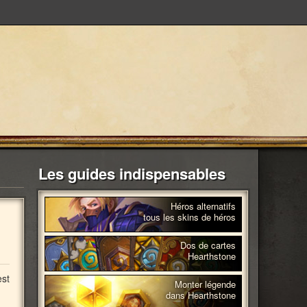
Les guides indispensables
Héros alternatifs
tous les skins de héros
Dos de cartes
Hearthstone
est
Monter légende
dans Hearthstone