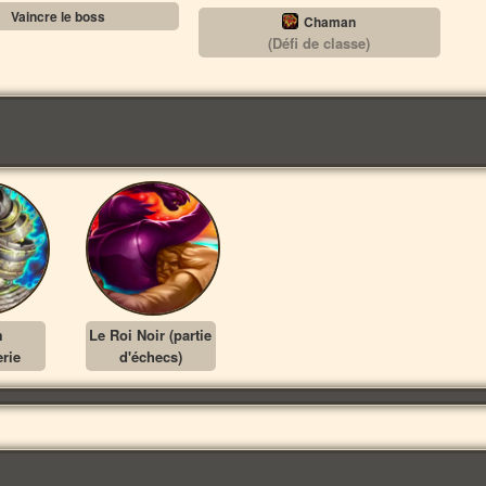
Vaincre le boss
Chaman
(Défi de classe)
m
Le Roi Noir (partie
erie
d'échecs)