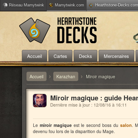
Réseau Mamytwink
Mamytwink.com
Hearthstone-Decks.co
Accueil
Cartes
Decks
Mercenaires
›
›
Accueil
Karazhan
Miroir magique
Miroir magique : guide Hea
Dernière mise à jour :
12/08/16 à 16:11
Le
miroir magique
est le second boss du
salon
. M
devenu fou lors de la disparition du Mage.