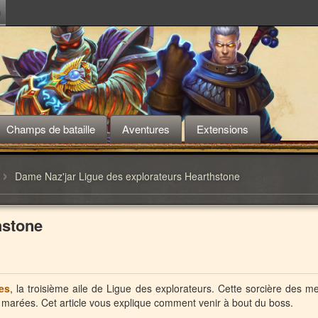
m
Champs de bataille
Aventures
Extensions
›
Dame Naz'jar Ligue des explorateurs Hearthstone
hstone
nes
, la troisième aile de Ligue des explorateurs. Cette sorcière des m
es marées. Cet article vous explique comment venir à bout du boss.