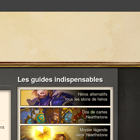
Les guides indispensables
Héros alternatifs
tous les skins de héros
Dos de cartes
Hearthstone
ers
Monter légende
dans Hearthstone