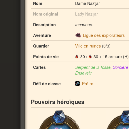
Nom
Dame Naz'jar
Nom original
Lady Naz'jar
Description
Inconnue.
Aventure
Ligue des explorateurs
Quartier
Ville en ruines
(3/3)
Points de vie
30
/
30 + 15 armure (H)
Cartes
Serpent de la fosse
,
Sorcière
Ensevelir
Défi de classe
Prêtre
Pouvoirs héroïques