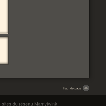
Haut de page
s sites du réseau Mamytwink