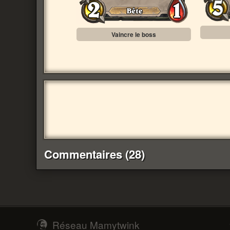
Vaincre le boss
Commentaires (28)
Réseau Mamytwink