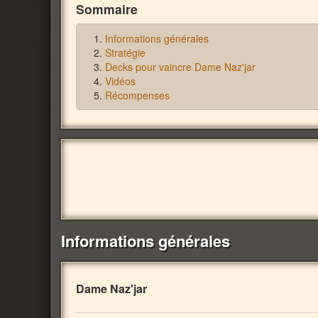
Sommaire
Informations générales
Stratégie
Decks pour vaincre Dame Naz'jar
Vidéos
Récompenses
Informations générales
Dame Naz'jar