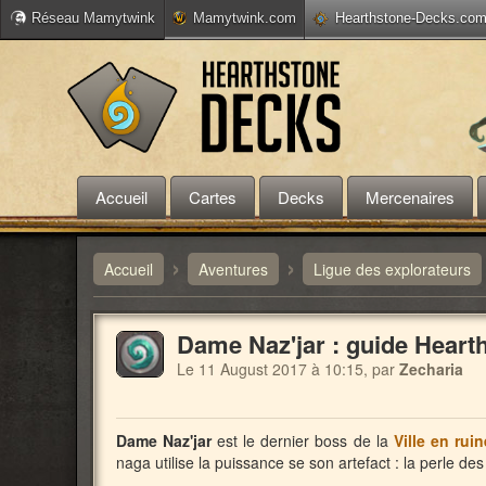
Réseau Mamytwink
Mamytwink.com
Hearthstone-Decks.co
Accueil
Cartes
Decks
Mercenaires
›
›
Accueil
Aventures
Ligue des explorateurs
Dame Naz'jar : guide Heart
Le
11 August 2017 à 10:15, par
Zecharia
Dame Naz'jar
est le dernier boss de la
Ville en rui
naga utilise la puissance se son artefact : la perle d