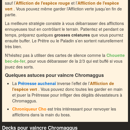
sauf l’
Affliction de l'espèce rouge
et l’
Affliction de l'espèce
vert
. Vous pouvez même garder l’Affliction verte jusqu’en fin de
partie.
La meilleure stratégie consiste à vous débarrasser des afflictions
ennuyeuses tout en contrôlant le terrain. Patientez et pendant ce
temps, préparez quelques
grosses créatures
que vous pourrez
ensuite buffer. Le Prêtre ou le Paladin s’en sortent naturellement
très bien.
N'hésitez pas à utiliser des cartes de silence comme la
Chouette
bec-de-fer
, pour vous débarasser de la 2/3 qui est buffé si vous
jouez des sorts.
Quelques astuces pour vaincre Chromaggus
La
Prêtresse auchenaï
inverse l’effet de l’
Affliction de
l'espèce vert
. Vous pouvez donc toutes les garder en main
et jouer la Prêtresse pour infliger des dégâts dévastateurs à
Chromaggus.
Chroniqueur Cho
est très intéressant pour renvoyer les
afflictions dans la main du boss.
Decks pour vaincre Chromaggus