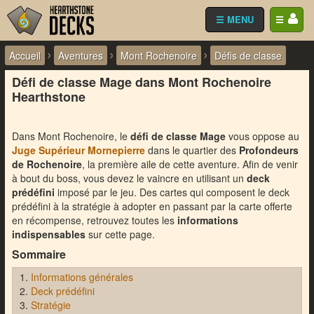
☰ MENU
☰
›
›
›
Accueil
Aventures
Mont Rochenoire
Défis de classe
Défi de classe Mage dans Mont Rochenoire
Hearthstone
Dans Mont Rochenoire, le
défi de classe Mage
vous oppose au
Juge Supérieur Mornepierre
dans le quartier des
Profondeurs
de Rochenoire
, la première aile de cette aventure. Afin de venir
à bout du boss, vous devez le vaincre en utilisant un
deck
prédéfini
imposé par le jeu. Des cartes qui composent le deck
prédéfini à la stratégie à adopter en passant par la carte offerte
en récompense, retrouvez toutes les
informations
indispensables
sur cette page.
Sommaire
Informations générales
Deck prédéfini
Stratégie