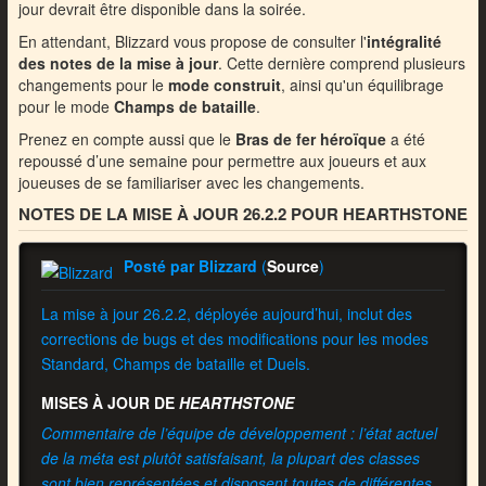
jour devrait être disponible dans la soirée.
En attendant, Blizzard vous propose de consulter l'
intégralité
des notes de la mise à jour
. Cette dernière comprend plusieurs
changements pour le
mode construit
, ainsi qu'un équilibrage
pour le mode
Champs de bataille
.
Prenez en compte aussi que le
Bras de fer héroïque
a été
repoussé d’une semaine pour permettre aux joueurs et aux
joueuses de se familiariser avec les changements.
NOTES DE LA MISE À JOUR 26.2.2 POUR HEARTHSTONE
Posté par Blizzard
(
Source
)
La mise à jour 26.2.2, déployée aujourd’hui, inclut des
corrections de bugs et des modifications pour les modes
Standard, Champs de bataille et Duels.
MISES À JOUR DE
HEARTHSTONE
Commentaire de l’équipe de développement : l’état actuel
de la méta est plutôt satisfaisant, la plupart des classes
sont bien représentées et disposent toutes de différentes